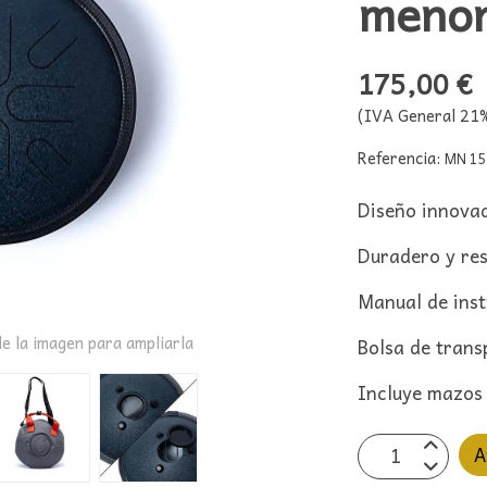
menor
175,00 €
(IVA General 21%
Referencia:
MN 1
Diseño innovad
Duradero y res
Manual de inst
e la imagen para ampliarla
Bolsa de trans
Incluye mazos
A