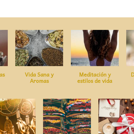
as
Vida Sana y
Meditación y
D
Aromas
estilos de vida