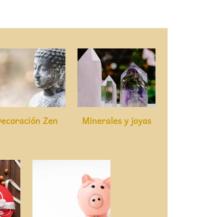
ecoración Zen
Minerales y joyas