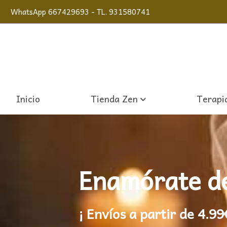
WhatsApp 667429693 - TL. 931580741
Inicio
Tienda Zen
Terapia
Enamórate
d
¡ Envíos a partir de 4.