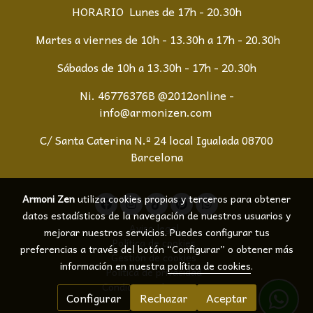
HORARIO Lunes de 17h - 20.30h
Martes a viernes de 10h - 13.30h a 17h - 20.30h
Sábados de 10h a 13.30h - 17h - 20.30h
Ni. 46776376B @2012online -
info@armonizen.com
C/ Santa Caterina N.º 24 local Igualada 08700
Barcelona
Armoni Zen
utiliza cookies propias y terceros para obtener
datos estadísticos de la navegación de nuestros usuarios y
Aviso legal
mejorar nuestros servicios. Puedes configurar tus
Política de cookies
preferencias a través del botón “Configurar” o obtener más
Gestión de cookies
información en nuestra
política de cookies
.
Política de privacidad
Condiciones de compra
Configurar
Rechazar
Aceptar