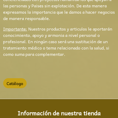
las personas y Paises sin explotación. De esta manera
expresamos la importancia que le damos a hacer negocios
de manera responsable.
Importante:
Nuestros productos y articulos le aportarán
conocimiento, apoyo y armonia a nivel personal o
profesional. En ningún caso será una sustitución de un
tratamiento médico o tema relacionado con la salud, si
como suma para complementar.
Catálogo
Información de nuestra tienda