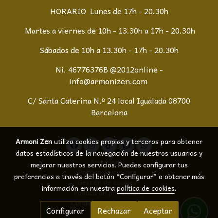
HORARIO Lunes de 17h - 20.30h
Martes a viernes de 10h - 13.30h a 17h - 20.30h
Sábados de 10h a 13.30h - 17h - 20.30h
Ni. 46776376B @2012online -
info@armonizen.com
C/ Santa Caterina N.º 24 local Igualada 08700
Barcelona
Armoni Zen
utiliza cookies propias y terceros para obtener
datos estadísticos de la navegación de nuestros usuarios y
Aviso legal
mejorar nuestros servicios. Puedes configurar tus
Política de cookies
preferencias a través del botón “Configurar” o obtener más
Gestión de cookies
información en nuestra
política de cookies
.
Política de privacidad
Condiciones de compra
Configurar
Rechazar
Aceptar