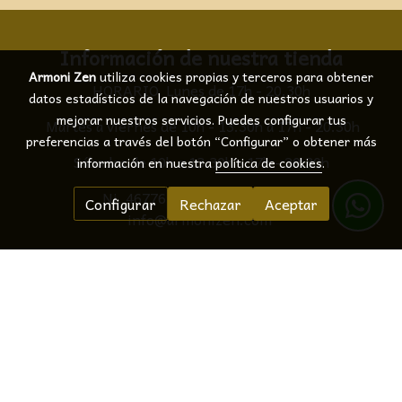
Información de nuestra tienda
Armoni Zen
utiliza cookies propias y terceros para obtener
HORARIO Lunes de 17h - 20.30h
datos estadísticos de la navegación de nuestros usuarios y
mejorar nuestros servicios. Puedes configurar tus
Martes a viernes de 10h - 13.30h a 17h - 20.30h
preferencias a través del botón “Configurar” o obtener más
Sábados de 10h a 13.30h - 17h - 20.30h
información en nuestra
política de cookies
.
Ni. 46776376B @2012online -
Configurar
Rechazar
Aceptar
info@armonizen.com
C/ Santa Caterina N.º 24 local Igualada 08700
Barcelona
Aviso legal
Política de cookies